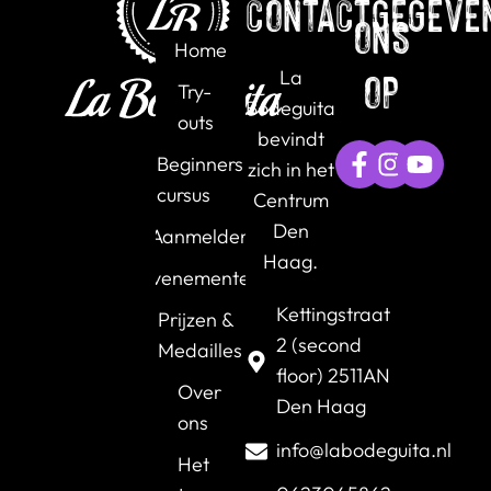
CONTACTGEGEVE
ONS
Home
La
OP
Try-
Bodeguita
outs
bevindt
Beginners
zich in het
cursus
Centrum
Den
Aanmelden
Haag.
Evenementen
Kettingstraat
Prijzen &
2 (second
Medailles
floor) 2511AN
Over
Den Haag
ons
info@labodeguita.nl
Het