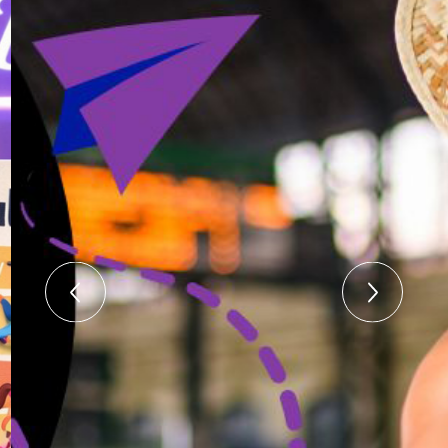
Proeflessen
Beginners 1 & 2 starten met proeflessen vanaf 14
September en 8-weekse cursussen vanaf 21
September
Doe mee!