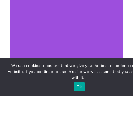
We use cookies to ensure that we give you the best experience 
website. If you continue to use this site we will assume that you a
with it.
Timetable / Rooster 2026
Ok
Kettingstraat 2
25
mei
202
Bekijken